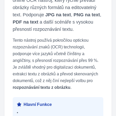
online OCR nástroj, který rychle převádí
obrázky různých formátů na editovatelný
text. Podporuje
JPG na text
,
PNG na text
,
PDF na text
a další scénáře s vysokou
přesností rozpoznávání textu.
Tento nástroj používá pokročilou optickou
rozpoznávání znaků (OCR) technologii,
podporuje více jazyků včetně čínštiny a
angličtiny, s přesností rozpoznávání přes 99 %.
Je zvláště vhodný pro digitalizaci dokumentů,
extrakci textu z obrázků a převod skenovaných
dokumentů, což z něj činí nejlepší volbu pro
rozpoznávání textu z obrázku
.
Hlavní Funkce
•