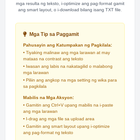
mga resulta ng teksto, i-optimize ang pag-format gamit
ang smart layout, o i-download bilang isang TXT file.
Mga Tip sa Paggamit
Pahusayin ang Katumpakan ng Pagkilala:
• Tiyaking malinaw ang mga larawan at may
mataas na contrast ang teksto
• Iwasan ang labis na nakatagilid o malabong
mga larawan
• Piliin ang angkop na mga setting ng wika para
sa pagkilala
Mabilis na Mga Aksyon:
• Gamitin ang Ctrl+V upang mabilis na i-paste
ang mga larawan
• I-drag ang mga file sa upload area
• Gamitin ang smart layout upang i-optimize
ang pag-format ng teksto