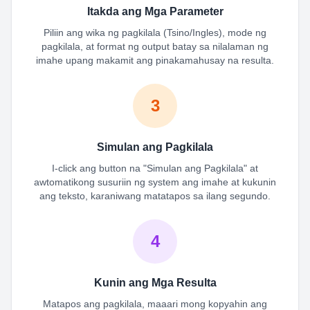
Itakda ang Mga Parameter
Piliin ang wika ng pagkilala (Tsino/Ingles), mode ng
pagkilala, at format ng output batay sa nilalaman ng
imahe upang makamit ang pinakamahusay na resulta.
3
Simulan ang Pagkilala
I-click ang button na "Simulan ang Pagkilala" at
awtomatikong susuriin ng system ang imahe at kukunin
ang teksto, karaniwang matatapos sa ilang segundo.
4
Kunin ang Mga Resulta
Matapos ang pagkilala, maaari mong kopyahin ang