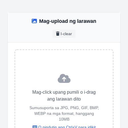
Mag-upload ng larawan
I-clear
Mag-click upang pumili o i-drag
ang larawan dito
Sumusuporta sa JPG, PNG, GIF, BMP,
WEBP na mga format, hanggang
10MB
O pindutin ang Ctrl+V para idikit