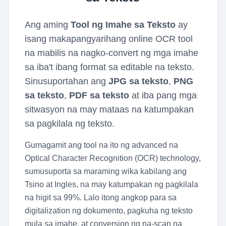
Ang aming
Tool ng Imahe sa Teksto
ay
isang makapangyarihang online OCR tool
na mabilis na nagko-convert ng mga imahe
sa iba't ibang format sa editable na teksto.
Sinusuportahan ang
JPG sa teksto
,
PNG
sa teksto
,
PDF sa teksto
at iba pang mga
sitwasyon na may mataas na katumpakan
sa pagkilala ng teksto.
Gumagamit ang tool na ito ng advanced na
Optical Character Recognition (OCR) technology,
sumusuporta sa maraming wika kabilang ang
Tsino at Ingles, na may katumpakan ng pagkilala
na higit sa 99%. Lalo itong angkop para sa
digitalization ng dokumento, pagkuha ng teksto
mula sa imahe, at conversion ng na-scan na